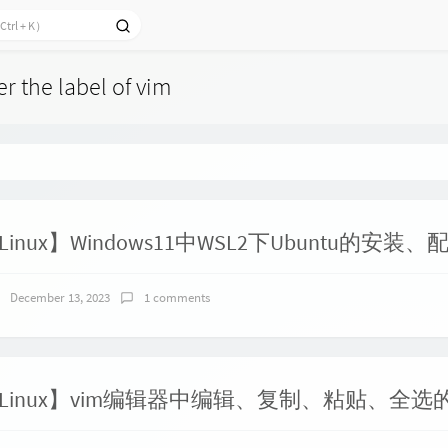
er the label of vim
December 13, 2023
1 comments