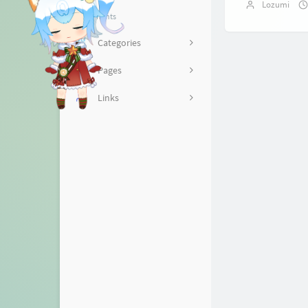
Lozumi
资源
About me
Components
山庄
留言本
Categories
监控
分享
Pages
纪事
网课回放站：阳光网络课
Links
堂
学习
啾Woo
在线抽奖
kokic
7
网课回放站：Classin
活动
RowingBohe
网课转播
Mystery博客
网课回放站：选考
Nick技术博客
网课回放站：历史
Mchase's blog
CI测试
yurzhang 的博客
捐助者