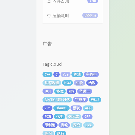
内存占用
9MB
渲染耗时
5550ms
广告
Tag cloud
C++
C
Vue
算法
字符串
动态数组
NOJ
生物
函数
UOJ
移位
K8s
华师一
我们的网课时代
字典序
WSL2
vim
Ubuntu
模联
ACG
PCR
化学
钒元素
GFP
限制酶
质粒
探究
UVA
练习
题解