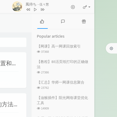
風待ち
- 伍々慧
1
きっとまたいつか（album version）
DEPAPEPE
2
風待ち
伍々慧
3
夏の癒し曲
Max Daniel
P
L
R
o
a
a
4
ヨスガノソラ メインテーマ -遠い空
Popular articles
p
t
n
へ-
市川淳
5
すべてを雪に染めて ～never ending
u
e
d
【网课】高一网课回放索引
l
s
o
浏
37368
snow～
忍
6
日陰と帽子と風鈴と
a
t
m
览
r
c
a
次
Foxtail-Grass Studio
7
いつも何度でも (千と千尋の神隠し)
【教程】B5活页纸打印的正确做
【Linux】Windows11中WSL2下Ubuntu的安装、配置和美化（Ubuntu 22.04为例）
数:
a
o
r
法
木村弓
8
NEXT TO YOU
Ken Arai
r
m
t
浏
27386
t
m
i
览
9
秋姉妹のなく顷に in the autumn sky
i
e
c
次
【汇总】华师一网课信息聚合
数:
c
n
l
ばんばんしー
10
いつも何度でも(千と千尋の神隠し
浏
23762
l
t
e
览
より)
YUKA
次
e
s
s
【油猴插件】阳光网络课堂优化
数:
s
【Linux】vim编辑器中编辑、复制、粘贴、全选的方法（包含系统剪切板操作）
工具
浏
14909
览
次