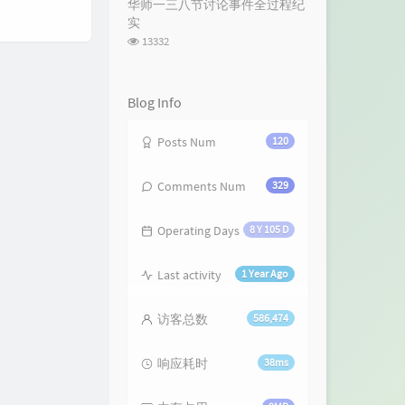
华师一三八节讨论事件全过程纪
数:
实
浏
13332
览
次
数:
Blog Info
Posts Num
120
Comments Num
329
Operating Days
8 Y 105 D
Last activity
1 Year Ago
访客总数
586,474
响应耗时
38ms