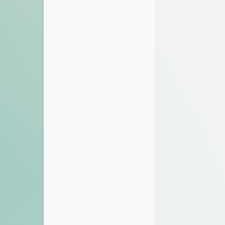
XTTHINK's Blog
【工具】B站BV转换
Takumi的秘密基地
华师一高一网课回放
本宫略萌
网课回放站：学考
橙梓
仓库
流芳阁
留言板
小刘同学
时光机
Angine's Blog
关于
3nit's Blog
友人帐
Ajax的博客
归档
洛衣