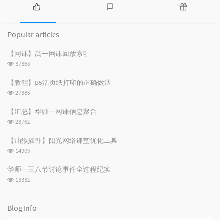
P
L
R
o
a
a
Popular articles
p
t
n
u
e
d
【网课】高一网课回放索引
l
s
o
浏
37368
a
t
m
览
r
c
a
次
【教程】B5活页纸打印的正确做法
数:
a
o
r
浏
27386
r
m
t
览
t
m
i
次
【汇总】华师一网课信息聚合
数:
i
e
c
浏
23762
c
n
l
览
次
l
t
e
【油猴插件】阳光网络课堂优化工具
数:
e
s
s
浏
14909
s
览
次
华师一三八节讨论事件全过程纪实
数:
浏
13332
览
次
数:
Blog Info