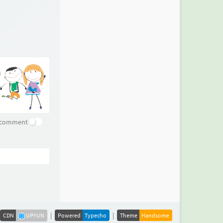
e comment
|
|
CDN
UPYUN
Powered
Typecho
Theme
Handsome