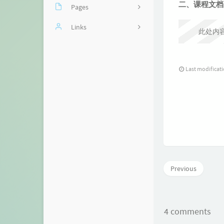
二、课程文档
Pages
网课回放站：阳光网络课
Links
此处内
堂
啾Woo
在线抽奖
kokic
Last modificat
网课回放站：Classin
RowingBohe
网课转播
Mystery博客
网课回放站：选考
Nick技术博客
网课回放站：历史
Mchase's blog
CI测试
yurzhang 的博客
Previous
捐助者
XTTHINK's Blog
【工具】B站BV转换
Takumi的秘密基地
4 comments
华师一高一网课回放