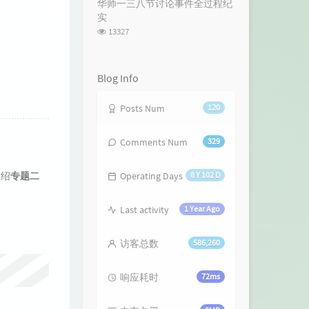
华师一三八节讨论事件全过程纪
数:
实
浏
13327
览
次
数:
Blog Info
Posts Num
120
Comments Num
329
介绍
专题二
Operating Days
8 Y 102 D
Last activity
1 Year Ago
访客总数
586,260
响应耗时
72ms