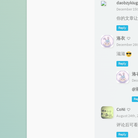
本宫略萌
daobzykiug
网课回放站：学考
December 15th
橙梓
你的文章让我感
仓库
流芳阁
Reply
留言板
洛衣
小刘同学
时光机
December 26th
Angine's Blog
滋滋
关于
3nit's Blog
Reply
友人帐
洛
Ajax的博客
Dec
归档
@
洛衣
Re
CoNi
August 24th, 
评论后可看
Reply