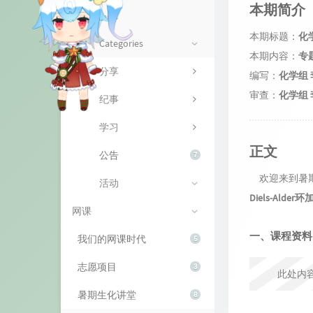
资源
About me
本期简介
Components
山庄
留言本
本期标题：
化
Categories
本期内容：
专题
监控
分享
编写：
化学组
审查：
化学组
纪事
学习
正文
公告
7
欢迎来到暑期
活动
Diels-Alde
网课
一、课程资料
我们的网课时代
5
志愿项目
3
此处内
暑期生化讲堂
8