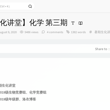
化讲堂】化学 第三期
发
Categories
ugust 9, 2020
5486 views
4 comments
1382 words
暑期生化
布
时
间：
Share to
期生化讲堂
2019级生物竞赛组、化学竞赛组
019级年级群、洛衣博客