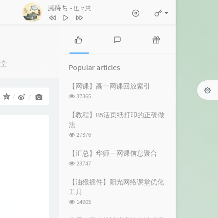
風待ち
- 伍々慧
1
きっとまたいつか（album version）
DEPAPEPE
2
風待ち
伍々慧
3
夏の癒し曲
Max Daniel
P
L
R
o
a
a
：
讲堂
4
ヨスガノソラ メインテーマ -遠い空
Popular articles
p
t
n
へ-
市川淳
5
すべてを雪に染めて ～never ending
u
e
d
【网课】高一网课回放索引
l
s
o
浏
37365
：
snow～
忍
6
日陰と帽子と風鈴と
a
t
m
览
r
c
a
次
Foxtail-Grass Studio
7
いつも何度でも (千と千尋の神隠し)
【教程】B5活页纸打印的正确做
数:
a
o
r
法
木村弓
8
NEXT TO YOU
Ken Arai
r
m
t
浏
27376
t
m
i
览
9
秋姉妹のなく顷に in the autumn sky
i
e
c
次
【汇总】华师一网课信息聚合
数:
c
n
l
ばんばんしー
10
いつも何度でも(千と千尋の神隠し
浏
23747
l
t
e
览
より)
YUKA
次
e
s
s
【油猴插件】阳光网络课堂优化
数:
s
工具
浏
14905
览
次