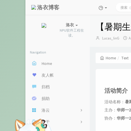
洛衣博客
【暑期生
洛衣
NPU软件工程在
读。
Author：
Lucas_linG
A
Navigation
Home
Text
Home
友人帐
归档
活动简介
捐助
活动名称：
暑
主办：
华师一
洛云
协办：
华师一2
关于
云盘