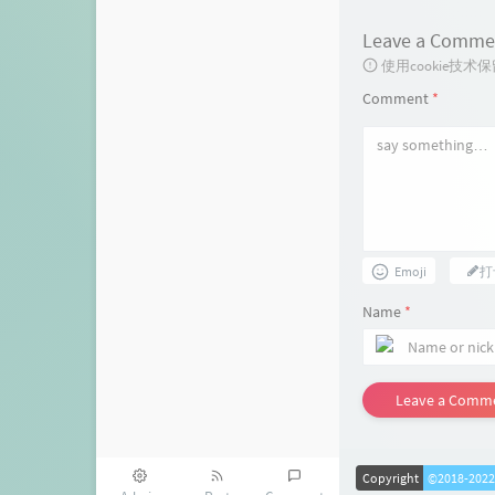
Leave a Comme
使用cookie
Comment
*
Emoji
打
Name
*
Leave a Comm
Copyright
©2018-202