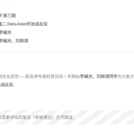
学 第三期
二 Diels-Alder环加成反应
 李铖光
 李铖光、刘崇清
生化讲堂——新高考专题科普活动！本期由
李铖光、刘崇清同学
为大家
r环加成反应
。
容需要评论回复后（审核通过）方可阅读。