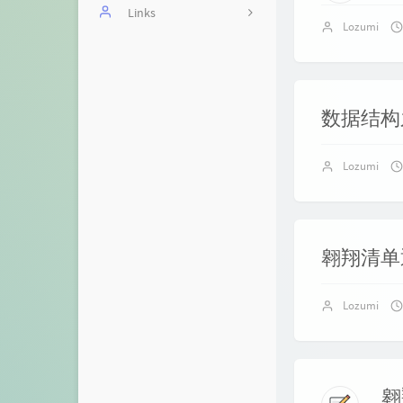
网课回放站：阳光网络课
Links
Lozumi
堂
啾Woo
在线抽奖
kokic
网课回放站：Classin
数据结构
RowingBohe
网课转播
Mystery博客
Lozumi
网课回放站：选考
Nick技术博客
网课回放站：历史
Mchase's blog
CI测试
翱翔清单
yurzhang 的博客
捐助者
XTTHINK's Blog
Lozumi
【工具】B站BV转换
Takumi的秘密基地
华师一高一网课回放
本宫略萌
网课回放站：学考
翱