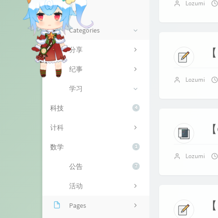
Lozumi
资源
About me
Components
山庄
留言本
Categories
监控
分享
【
纪事
Lozumi
学习
科技
4
【
计科
数学
1
Lozumi
公告
7
活动
【
Pages