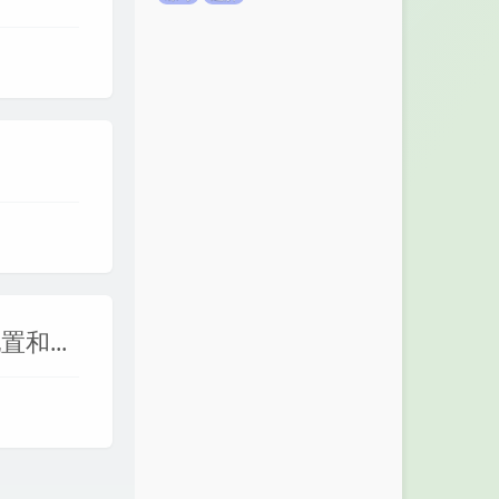
【Linux】Windows11中WSL2下Ubuntu的安装、配置和美化（Ubuntu 22.04为例）