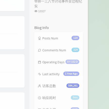
华师一三八节讨论事件全过程纪
数:
实
浏
13327
览
次
数:
Blog Info
Posts Num
120
Comments Num
329
Operating Days
8 Y 102 D
Last activity
1 Year Ago
访客总数
586,261
响应耗时
3ms