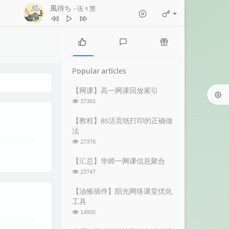
風待ち
- 伍々慧
1
きっとまたいつか（album version）
DEPAPEPE
2
風待ち
伍々慧
3
夏の癒し曲
Max Daniel
P
L
R
o
a
a
4
ヨスガノソラ メインテーマ -遠い空
Popular articles
p
t
n
へ-
市川淳
5
すべてを雪に染めて ～never ending
u
e
d
【网课】高一网课回放索引
l
s
o
浏
37365
snow～
忍
6
日陰と帽子と風鈴と
a
t
m
览
r
c
a
次
Foxtail-Grass Studio
7
いつも何度でも (千と千尋の神隠し)
【教程】B5活页纸打印的正确做
数:
a
o
r
法
木村弓
8
NEXT TO YOU
Ken Arai
r
m
t
浏
27376
t
m
i
览
9
秋姉妹のなく顷に in the autumn sky
i
e
c
次
【汇总】华师一网课信息聚合
数:
c
n
l
ばんばんしー
10
いつも何度でも(千と千尋の神隠し
浏
23747
l
t
e
览
より)
YUKA
次
e
s
s
【油猴插件】阳光网络课堂优化
数:
s
工具
浏
14905
览
次