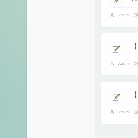
橙梓
仓库
流芳阁
Lozumi
留言板
小刘同学
时光机
Angine's Blog
【
关于
3nit's Blog
友人帐
Ajax的博客
Lozumi
归档
洛衣
Lozumi