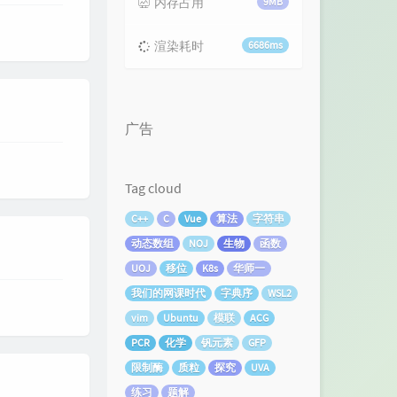
内存占用
9MB
渲染耗时
6686ms
广告
Tag cloud
C++
C
Vue
算法
字符串
动态数组
NOJ
生物
函数
UOJ
移位
K8s
华师一
我们的网课时代
字典序
WSL2
vim
Ubuntu
模联
ACG
PCR
化学
钒元素
GFP
限制酶
质粒
探究
UVA
练习
题解