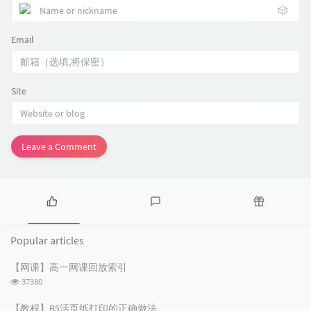
🎲
Email
Site
Leave a Comment
P
L
R
o
a
a
Popular articles
p
t
n
u
e
d
【网课】高一网课回放索引
l
s
o
浏
37380
a
t
m
览
r
c
a
次
【教程】B5活页纸打印的正确做法