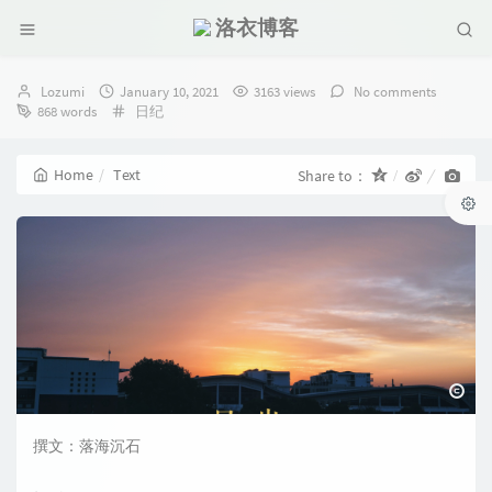
洛衣博客
Author：
发
Lozumi
January 10, 2021
3163 views
No comments
布
Categories：
868 words
日纪
时
间：
Home
Text
Share to：
撰文：落海沉石