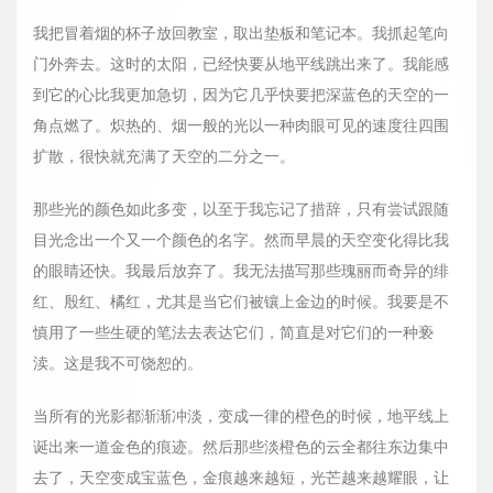
我把冒着烟的杯子放回教室，取出垫板和笔记本。我抓起笔向
门外奔去。这时的太阳，已经快要从地平线跳出来了。我能感
到它的心比我更加急切，因为它几乎快要把深蓝色的天空的一
角点燃了。炽热的、烟一般的光以一种肉眼可见的速度往四围
扩散，很快就充满了天空的二分之一。
那些光的颜色如此多变，以至于我忘记了措辞，只有尝试跟随
目光念出一个又一个颜色的名字。然而早晨的天空变化得比我
的眼睛还快。我最后放弃了。我无法描写那些瑰丽而奇异的绯
红、殷红、橘红，尤其是当它们被镶上金边的时候。我要是不
慎用了一些生硬的笔法去表达它们，简直是对它们的一种亵
渎。这是我不可饶恕的。
当所有的光影都渐渐冲淡，变成一律的橙色的时候，地平线上
诞出来一道金色的痕迹。然后那些淡橙色的云全都往东边集中
去了，天空变成宝蓝色，金痕越来越短，光芒越来越耀眼，让