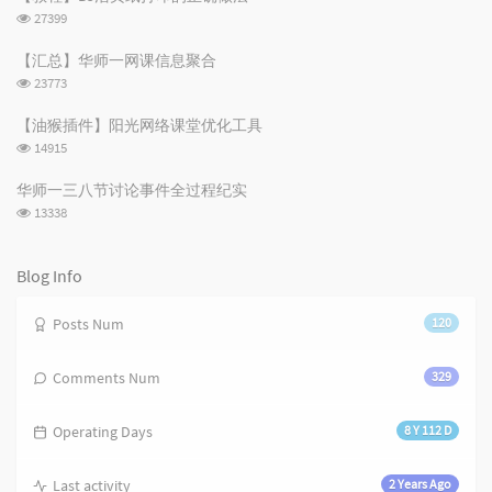
数:
a
o
r
浏
27399
r
m
t
览
t
m
i
次
【汇总】华师一网课信息聚合
数:
i
e
c
浏
23773
c
n
l
览
次
l
t
e
【油猴插件】阳光网络课堂优化工具
数:
e
s
s
浏
14915
s
览
次
华师一三八节讨论事件全过程纪实
数:
浏
13338
览
次
数:
Blog Info
Posts Num
120
Comments Num
329
Operating Days
8 Y 112 D
Last activity
2 Years Ago