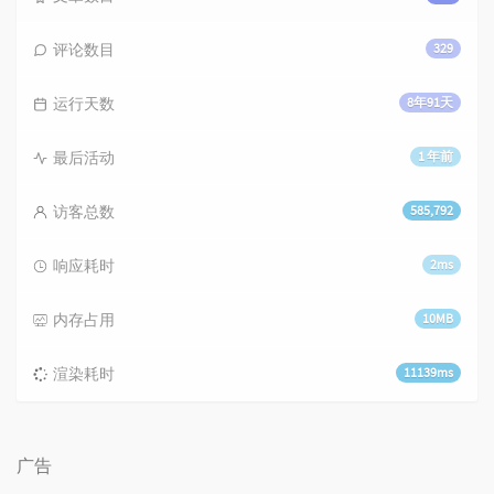
评论数目
329
运行天数
8年91天
最后活动
1 年前
访客总数
585,792
响应耗时
2ms
内存占用
10MB
渲染耗时
11139ms
广告