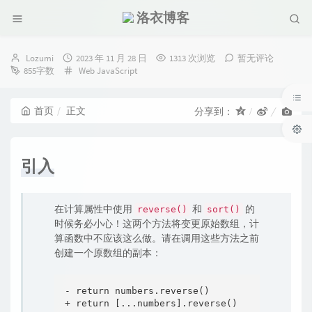
洛衣博客
博
发
Lozumi
2023 年 11 月 28 日
1313 次浏览
暂无评论
主：
布
分
855字数
Web
JavaScript
时
类：
间：
首页
正文
分享到：
引入
在计算属性中使用
和
的
reverse()
sort()
时候务必小心！这两个方法将变更原始数组，计
算函数中不应该这么做。请在调用这些方法之前
创建一个原数组的副本：
- return numbers.reverse()

+ return [...numbers].reverse()