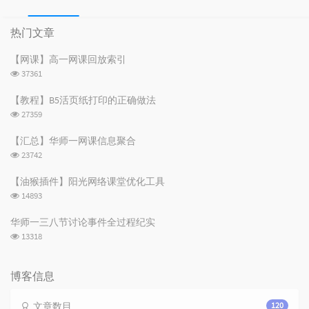
热
最
随
门
新
机
热门文章
文
评
文
章
论
章
【网课】高一网课回放索引
浏
37361
览
次
【教程】B5活页纸打印的正确做法
数:
浏
27359
览
次
【汇总】华师一网课信息聚合
数:
浏
23742
览
次
【油猴插件】阳光网络课堂优化工具
数:
浏
14893
览
次
华师一三八节讨论事件全过程纪实
数:
浏
13318
览
次
数:
博客信息
文章数目
120