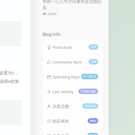
华师一三八节讨论事件全过程纪
数:
实
浏
13334
览
次
数:
Blog Info
Posts Num
120
Comments Num
329
字设置为1，
Operating Days
8 Y 105 D
，说明A的第
Last activity
1 Year Ago
访客总数
586,491
响应耗时
4ms