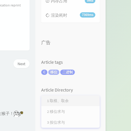
内存占用
9MB
ication reprint
渲染耗时
7369ms
广告
Article tags
Next
C
移位
二进制
Article Directory
1 取模、取余
2 移位求与
生猴子！
3 按位求与