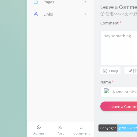
Pages
Leave a Comme
使用cookie
网课回放站：阳光网络课
Links
堂
Comment
*
啾Woo
在线抽奖
kokic
网课回放站：Classin
RowingBohe
网课转播
Mystery博客
网课回放站：选考
Emoji
打
Nick技术博客
网课回放站：历史
Name
*
Mchase's blog
CI测试
yurzhang 的博客
捐助者
Leave a Comm
XTTHINK's Blog
【工具】B站BV转换
Takumi的秘密基地
Copyright
©2018-202
华师一高一网课回放
Admin
Post
Comment
本宫略萌