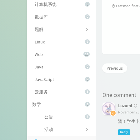
计算机系统
0
Last modifica
数据库
0
题解
Linux
6
Web
11
Java
0
Previous
JavaScript
2
云服务
3
One comment
数学
1
Lozumi
November 23r
公告
7
滴！学生卡
活动
Reply