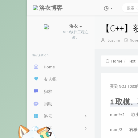
洛衣博客
【C++
洛衣
NPU软件工程在
读。
Author：
发
Lozumi
Nove
布
时
Navigation
间：
Home
Text
Home
友人帐
受到NOJ T0
归档
1 取模
捐助
num%2——
洛云
关于
云盘
num/2——