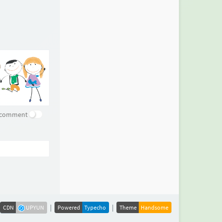
e comment
|
|
CDN
UPYUN
Powered
Typecho
Theme
Handsome