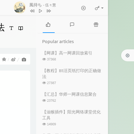
風待ち
- 伍々慧
1
きっとまたいつか（album version）
DEPAPEPE
2
風待ち
伍々慧
法
3
夏の癒し曲
Max Daniel
P
L
R
o
a
a
es：
4
ヨスガノソラ メインテーマ -遠い空
Popular articles
p
t
n
へ-
市川淳
5
すべてを雪に染めて ～never ending
u
e
d
【网课】高一网课回放索引
l
s
o
浏
37368
：
snow～
忍
6
日陰と帽子と風鈴と
a
t
m
览
r
c
a
次
Foxtail-Grass Studio
7
いつも何度でも (千と千尋の神隠し)
【教程】B5活页纸打印的正确做
数:
a
o
r
法
木村弓
8
NEXT TO YOU
Ken Arai
r
m
t
浏
27387
t
m
i
览
9
秋姉妹のなく顷に in the autumn sky
i
e
c
次
【汇总】华师一网课信息聚合
数:
c
n
l
ばんばんしー
10
いつも何度でも(千と千尋の神隠し
浏
23762
l
t
e
览
より)
YUKA
次
e
s
s
【油猴插件】阳光网络课堂优化
数:
s
工具
浏
14909
览
次