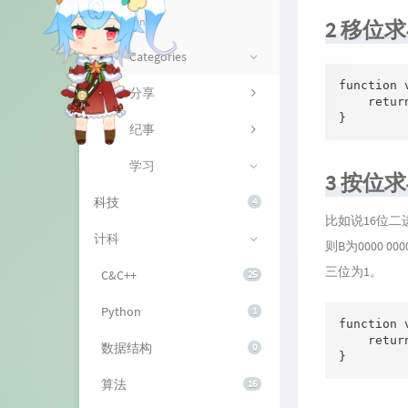
资源
About me
Components
2 移位
山庄
留言本
Categories
监控
function 
分享
    retur
}
纪事
学习
3 按位
科技
4
比如说16位二进
计科
则B为0000 
三位为1。
C&C++
25
Python
1
function 
    retur
数据结构
0
}
算法
16