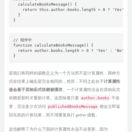
  calculateBooksMessage() {

    return this.author.books.length > 0 ? 'Yes' : '
  }

}
// 组件中

function calculateBooksMessage() {

  return author.books.length > 0 ? 'Yes' : 'No'

}
若我们将同样的函数定义为一个方法而不是计算属性，两种方
式在结果上确实是完全相同的，然而，不同之处在于
计算属性
值会基于其响应式依赖被缓存
。一个计算属性仅会在其响应式
依赖更新时才重新计算。这意味着只要
不改
author.books
变，无论多少次访问
都会立即返
publishedBooksMessage
回先前的计算结果，而不用重复执行 getter 函数。
这也解释了为什么下面的计算属性永远不会更新，因为