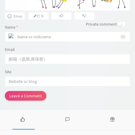
Emoji
打卡
Private comment
Name
*
🎲
Email
Site
Leave a Comment
P
L
R
o
a
a