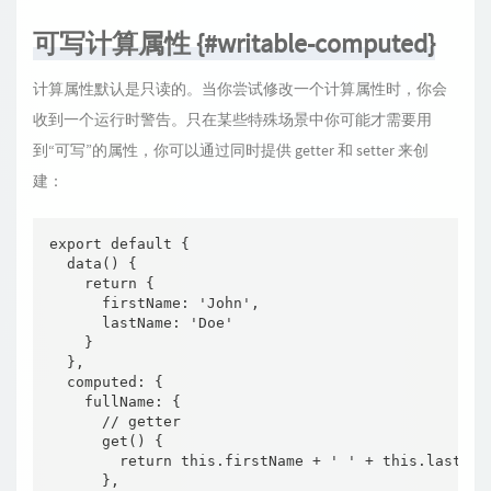
可写计算属性 {#writable-computed}
计算属性默认是只读的。当你尝试修改一个计算属性时，你会
收到一个运行时警告。只在某些特殊场景中你可能才需要用
到“可写”的属性，你可以通过同时提供 getter 和 setter 来创
建：
export default {

  data() {

    return {

      firstName: 'John',

      lastName: 'Doe'

    }

  },

  computed: {

    fullName: {

      // getter

      get() {

        return this.firstName + ' ' + this.lastName
      },
