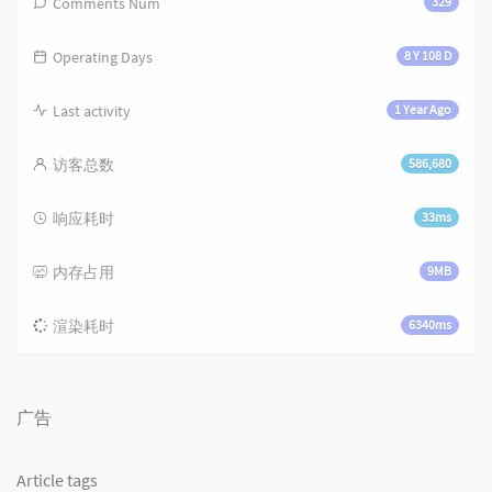
Comments Num
329
Operating Days
8 Y 108 D
Last activity
1 Year Ago
访客总数
586,680
响应耗时
33ms
内存占用
9MB
渲染耗时
6340ms
广告
Article tags