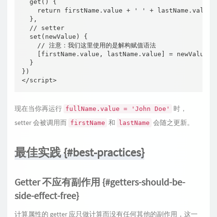
  get() {

    return firstName.value + ' ' + lastName.value

  },

  // setter

  set(newValue) {

    // 注意：我们这里使用的是解构赋值语法

    [firstName.value, lastName.value] = newValue.sp
  }

})

</script>
现在当你再运行
时，
fullName.value = 'John Doe'
setter 会被调用而
和
会随之更新。
firstName
lastName
最佳实践 {#best-practices}
Getter 不应有副作用 {#getters-should-be-
side-effect-free}
计算属性的 getter 应只做计算而没有任何其他的副作用，这一