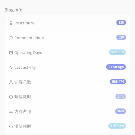
次
数:
Blog Info
Posts Num
120
Comments Num
329
Operating Days
8 Y 105 D
Last activity
1 Year Ago
访客总数
586,474
响应耗时
3ms
内存占用
9MB
渲染耗时
11598ms