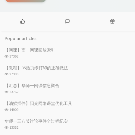
P
L
R
o
a
a
Popular articles
p
t
n
u
e
d
【网课】高一网课回放索引
l
s
o
浏
37368
a
t
m
览
r
c
a
次
【教程】B5活页纸打印的正确做法
数:
a
o
r
浏
27386
r
m
t
览
t
m
i
次
【汇总】华师一网课信息聚合
数:
i
e
c
浏
23762
c
n
l
览
次
l
t
e
【油猴插件】阳光网络课堂优化工具
数:
e
s
s
浏
14909
s
览
次
华师一三八节讨论事件全过程纪实
数:
浏
13332
览