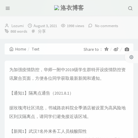
洛衣博客
Author：
发
Lozumi
August 3, 2021
1998 views
No comments
布
Categories：
868 words
分享
时
间：
Home
Text
Share to：
为加强疫情防控，华师一附中2019级学生群特开设疫情防控资
讯聚合页面，方便各位同学获取最新新闻和通知。
【通知1】隔离点通告（2021.8.1）
据玫瑰湾社区消息，书城路农科院全季酒店被设置为高风险地
区到汉隔离点，请同学们避免接近该区域。
【新闻1】武汉7名外来务工人员核酸阳性