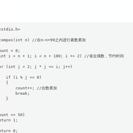
stdio.h>

ecompos(int n) //在n~n+99之内进行素数累加

unt = 0;

(int i = n + 1; i < n + 100; i += 2) //省去偶数，节约时间

or (int j = 2; j * j <= i; j++)

   if (i % j == 0)

  {

       count++; //合数累加

       break;

  }

ount == 50)

turn 1;

turn 0;
