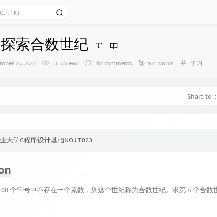
023 探索合数世纪
Categorie
mber 20, 2022
1318 views
No comments
464 words
学习
Share to
业大学C程序设计基础NOJ T023
ion
100 个年号中不存在一个素数，则这个世纪称为合数世纪。求第 n 个合数