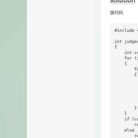
RowingBohe
网课转播
源代码
Mystery博客
网课回放站：选考
Nick技术博客
#include <
网课回放站：历史
Mchase's blog
int judg
CI测试
{

    int co
yurzhang 的博客
    for 
捐助者
    {

XTTHINK's Blog
        f
【工具】B站BV转换
        {

Takumi的秘密基地
         
华师一高一网课回放
          
本宫略萌
         
网课回放站：学考
         
橙梓
          
        }

仓库
    }

流芳阁
    if (c
留言板
        re
小刘同学
    else

时光机
        re