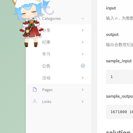
资源
About me
Components
input
山庄
留言本
输入 n，为整
Categories
监控
分享
output
纪事
输出合数世纪
学习
sample_input
公告
7
1 
活动
Pages
sample_outpu
网课回放站：阳光网络课
Links
堂
1671800 1
啾Woo
在线抽奖
kokic
solution
网课回放站：Classin