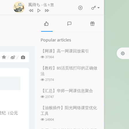
風待ち
- 伍々慧
1
きっとまたいつか（album version）
DEPAPEPE
2
風待ち
伍々慧
3
夏の癒し曲
Max Daniel
P
L
R
o
a
a
s：
4
ヨスガノソラ メインテーマ -遠い空
Popular articles
p
t
n
へ-
市川淳
5
すべてを雪に染めて ～never ending
u
e
d
【网课】高一网课回放索引
l
s
o
浏
37364
：
snow～
忍
6
日陰と帽子と風鈴と
a
t
m
览
r
c
a
次
Foxtail-Grass Studio
7
いつも何度でも (千と千尋の神隠し)
【教程】B5活页纸打印的正确做
数:
a
o
r
法
木村弓
8
NEXT TO YOU
Ken Arai
r
m
t
浏
27374
t
m
i
览
9
秋姉妹のなく顷に in the autumn sky
i
e
c
次
【汇总】华师一网课信息聚合
数:
c
n
l
ばんばんしー
10
いつも何度でも(千と千尋の神隠し
浏
23747
l
t
e
览
より)
YUKA
次
e
s
s
【油猴插件】阳光网络课堂优化
数:
s
世纪（公元
工具
浏
14904
览
次