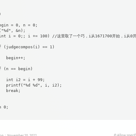


egin = 0, n = 0;

("%d", &n);

(int i = 0;; i += 100) //这里取了一个巧，i从1671700开始，i从
f (judgecompos(i) == 1)

   begin++;

f (n == begin)

   int i2 = i + 99;

   printf("%d %d", i, i2);

  break;

 0;

© Allow specif
tion：November 20, 2022