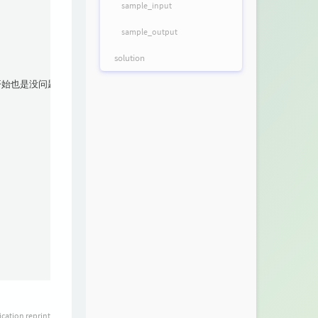
sample_input
sample_output
solution
0开始也是没问题的

ication reprint