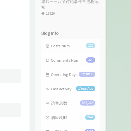
华师一三八节讨论事件全过程纪
数:
实
浏
13326
览
次
数:
Blog Info
Posts Num
120
Comments Num
329
Operating Days
8 Y 101 D
Last activity
1 Year Ago
访客总数
586,226
响应耗时
2ms