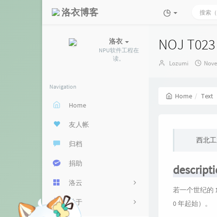
洛衣博客
NOJ T
洛衣
NPU软件工程在
读。
Author：
发
Lozumi
Nove
布
时
Navigation
间：
Home
Text
Home
友人帐
西北工
归档
捐助
descript
洛云
若一个世纪的 
关于
云盘
0 年起始）。