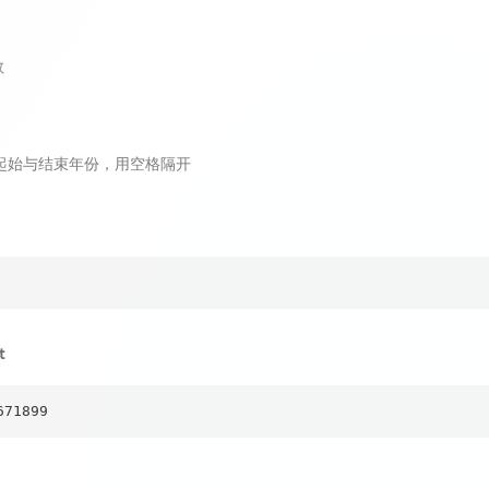
数
起始与结束年份，用空格隔开
t
671899 