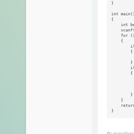
Angine's Blog
}

关于
3nit's Blog
int main()
友人帐
{

    int b
Ajax的博客
    scanf
归档
    for 
    {

洛衣
        i
        {

         
        }

        i
        {

         
         
          
        }

    }

    return
}
Last modifica